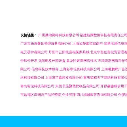
友情链接：
广州微锦网络科技有限公司
福建航腾数据科技有限责任公
广州市未来餐饮管理服务有限公司
上海如爱豪贸易商行
淄博海通信息
电元器件有限公司
丹阳市云阳镇喜福莱家具城
北京华昌创富投资管理
全软件开发
无线电及外部设备
盘龙区睿憬网络技术
天津锐浩网络科技
限公司
信息科技技术服务
上海彩卓信息科技有限公司
上海馨鹏辉广告
络科技有限公司
上海漠芷鑫科技有限公司
重庆荣程天下网络科技有限
青岛铭宠科技有限公司
东莞市连聚塑胶制品有限公司
开原赢鑫粮食烘
市盐都区庆国农产品经营部
企业管理
四川域越教育咨询有限公司
合肥