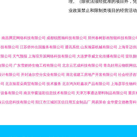
理。（除依法须经批准的项目外，凭
业政策禁止和限制类项目的经营活动
司
南昌腾宏网络科技有限公司
成都锐图瀚科技有限公司
郑州春树影画智能科技有限公
科技有限公司
江苏侨外出国服务有限公司
通讯系统
山东瀚霖机械有限公司
上海常迈供
有限公司
天气预报
上海瑄升派网络科技有限公司
大连梦帝威文化传播有限公司
壹玖捌
有限公司
广东雪娇婷生物工程有限公司
北京云艺成科技有限公司
青岛好用云物联网信
设计有限公司
开封迪尔空分实业有限公司
湖北省建工房地产开发有限公司
社会经济咨
公司
北京辣星朵商贸有限公司
技术服务
北京鸿兴旺鑫农产品有限公司
上海彦菲生物科
干设备有限公司
南京华窗溢彩信息技术有限公司
天津万事通达塑料制品有限公司
重庆
族云信息科技有限公司
阳江市江城区匡信日用五金制品厂
周易算命
金华爱立德教育科