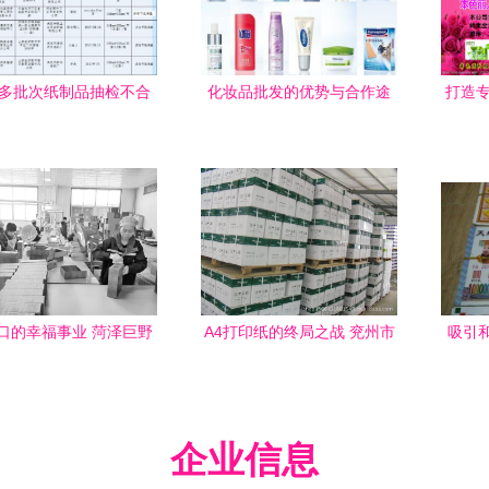
多批次纸制品抽检不合
化妆品批发的优势与合作途
打造专
包括历城大润发等超市
径
在内
口的幸福事业 菏泽巨野
A4打印纸的终局之战 兖州市
吸引
镇的化妆品批发带动就
亮点纸业凭何狙击行业痛
建设“
业梦
点？
企业信息